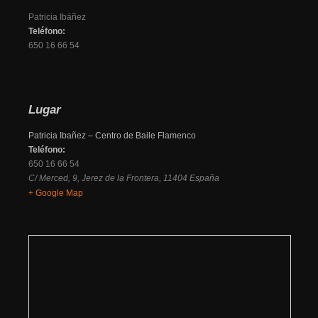
Patricia Ibáñez
Teléfono:
650 16 66 54
Lugar
Patricia Ibañez – Centro de Baile Flamenco
Teléfono:
650 16 66 54
C/ Merced, 9
,
Jerez de la Frontera
,
11404
España
+ Google Map